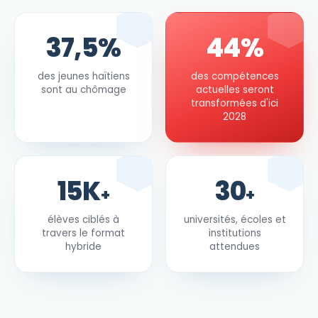
37,5%
44%
des jeunes haïtiens
des compétences
sont au chômage
actuelles seront
transformées d'ici
2028
15K
30
+
+
élèves ciblés à
universités, écoles et
travers le format
institutions
hybride
attendues