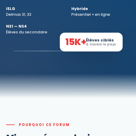
ISLG
Hybride
Delmas 31, 33
Présentiel + en ligne
NS1 — NS4
Élèves du secondaire
15K+
Élèves ciblés
à travers le pays
POURQUOI CE FORUM